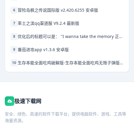
冒险岛枫之传说国际版 v2.420.6255 安卓版
6
率土之滨qq渠道服 V9.2.4 最新版
7
优化后的标题可以是： "I wanna take the memory 正式版 下载 - 免费下载" 这样更符合搜索引擎的抓取习惯，关键词更加清晰。
8
番茄进攻app v1.3.6 安卓版
9
生存本能全面吃鸡破解版-生存本能全面吃鸡无限子弹版下载v11.25
10
极速下载网
安全、绿色、高速的软件下载平台，提供电脑软件、游戏、工具等
海量资源。