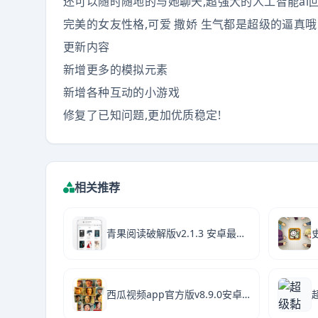
还可以随时随地的与她聊天,超强大的人工智能ai
完美的女友性格,可爱 撒娇 生气都是超级的逼真哦
更新内容
新增更多的模拟元素
新增各种互动的小游戏
修复了已知问题,更加优质稳定!
相关推荐
青果阅读破解版v2.1.3 安卓最新版
西瓜视频app官方版v8.9.0安卓版