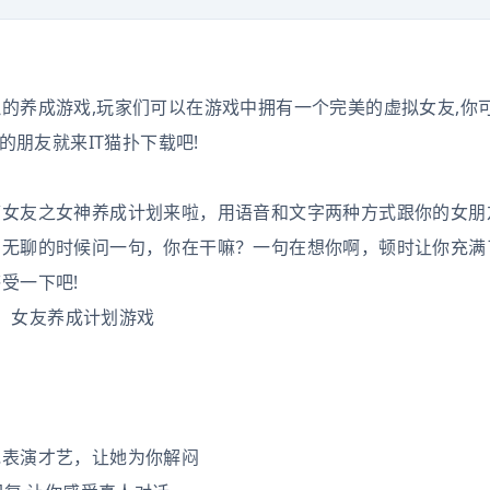
的养成游戏,玩家们可以在游戏中拥有一个完美的虚拟女友,你
的朋友就来IT猫扑下载吧!
带女友之女神养成计划来啦，用语音和文字两种方式跟你的女朋
在无聊的时候问一句，你在干嘛？一句在想你啊，顿时让你充满
受一下吧!
她表演才艺，让她为你解闷