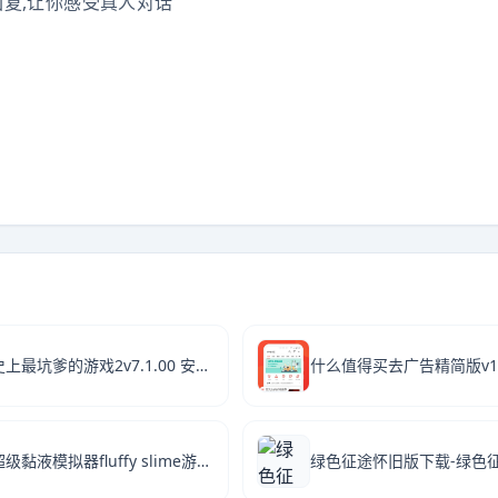
回复,让你感受真人对话
史上最坑爹的游戏2v7.1.00 安卓版
超级黏液模拟器fluffy slime游戏下载-fluffy slime下载v2.9