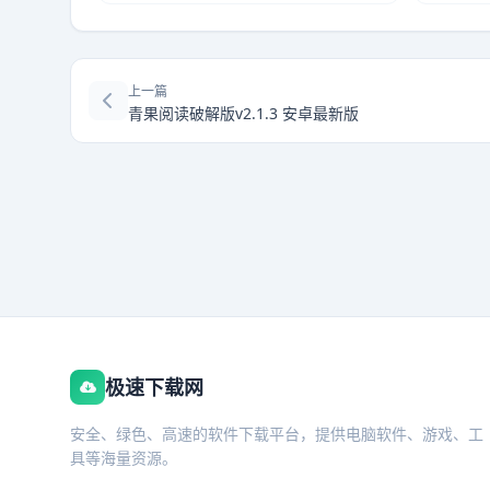
上一篇
青果阅读破解版v2.1.3 安卓最新版
极速下载网
安全、绿色、高速的软件下载平台，提供电脑软件、游戏、工
具等海量资源。